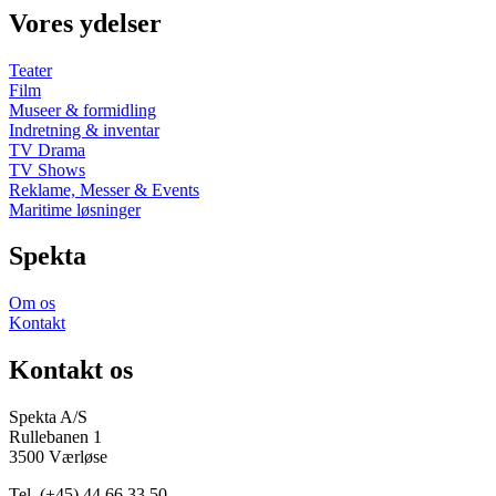
Vores ydelser
Teater
Film
Museer & formidling
Indretning & inventar
TV Drama
TV Shows
Reklame, Messer & Events
Maritime løsninger
Spekta
Om os
Kontakt
Kontakt os
Spekta A/S
Rullebanen 1
3500 Værløse
Tel. (+45) 44 66 33 50