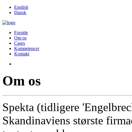
English
Dansk
Forside
Om os
Cases
Kompetencer
Kontakt
Om os
Spekta (tidligere 'Engelbrec
Skandinaviens største firmae